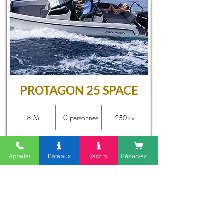
PROTAGON 25 SPACE
8 M
10 personnes
250 cv
Matin
Après-midi
Journée
Appeler
Bateaux
Yachts
Réservez en ligne
800 €
500 €
500 €