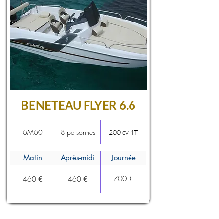
BENETEAU FLYER 6.6
6M60
8 personnes
200 cv 4T
Matin
Après-midi
Journée
700 €
460 €
460 €