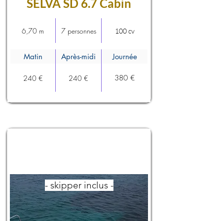
SELVA SD 6.7 Cabin
6,70 m
7 personnes
100 cv
Matin
Après-midi
Journée
380 €
240 €
240 €
- skipper inclus -