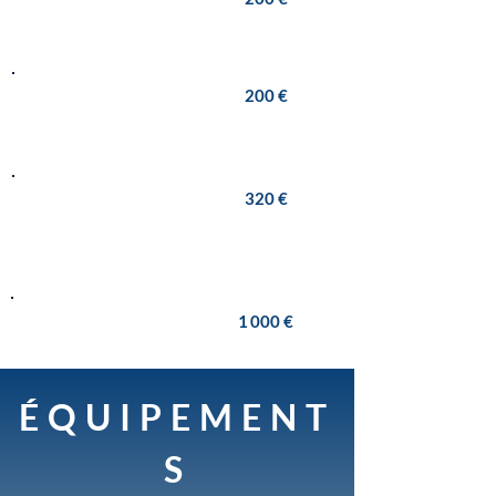
9 h - 13 h
Tarif après-midi
200 €
14h - 18 h00
Tarif journée
320 €
10 h - 19 h
Caution
1 000 €
ÉQUIPEMENT
S