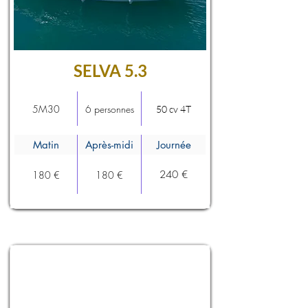
SELVA 5.3
5M30
6 personnes
50 cv 4T
Matin
Après-midi
Journée
240 €
180 €
180 €