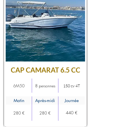
CAP CAMARAT 6.5 CC
6M50
8 personnes
150 cv 4T
Matin
Après-midi
Journée
440 €
280 €
280 €