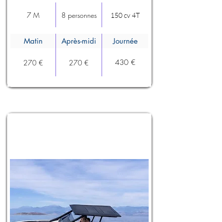
7 M
8 personnes
150 cv 4T
Matin
Après-midi
Journée
430 €
270 €
270 €