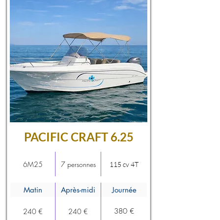
PACIFIC CRAFT 6.25
6M25
7 personnes
115 cv 4T
Matin
Après-midi
Journée
380 €
240 €
240 €