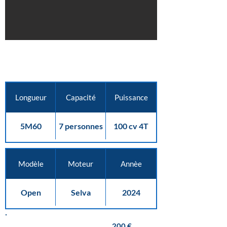
Longueur
Capacité
Puissance
5M60
7 personnes
100 cv 4T
Modèle
Moteur
Annèe
Open
Selva
2024
Tarif matin
200 €