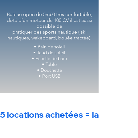
Bateau open de 5m60 très confortable,
doté d’un moteur de 100 CV il est aussi
possible de
pratiquer des sports nautique ( ski
nautiques, wakeboard, bouée tractée).
• Bain de soleil
• Taud de soleil
• Échelle de bain
• Table
• Douchette
• Port USB
5 locations achetées = la 6 ème gr